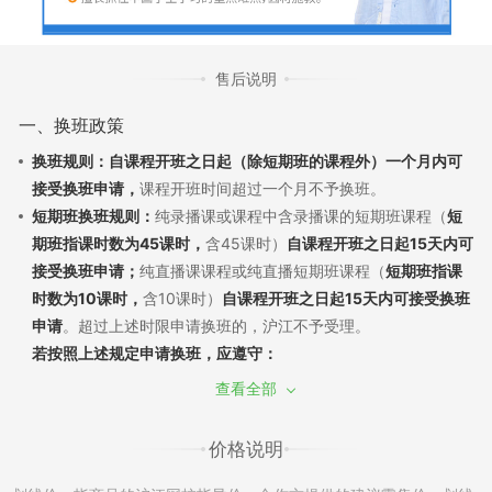
售后说明
一、换班政策
换班规则：自课程开班之日起（除短期班的课程外）一个月内可
接受换班申请，
课程开班时间超过一个月不予换班。
短期班换班规则：
纯录播课或课程中含录播课的短期班课程（
短
期班指课时数为45课时，
含45课时）
自课程开班之日起15天内可
接受换班申请；
纯直播课课程或纯直播短期班课程（
短期班指课
时数为10课时，
含10课时）
自课程开班之日起15天内可接受换班
申请
。超过上述时限申请换班的，沪江不予受理。
若按照上述规定申请换班，应遵守：
（1）换班需经过学员申请和沪江审批，换班差价需遵循现行售后
查看全部
政策。若已产生听课记录，须扣除已听部分费用，差价多退少
补；同课不同班换班：自课程开班之日起7天内，且未产生听课记
价格说明
录，可申请换班至该课程的其他班级，差价不退不补。
（2）如产生课程换班，开通课程时使用消耗的学习卡/优惠券将