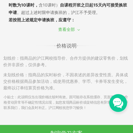
时数为10课时，
含10课时）
自课程开班之日起15天内可接受换班
申请
。超过上述时限申请换班的，沪江不予受理。
若按照上述规定申请换班，应遵守：
（1）换班需经过学员申请和沪江审批，换班差价需遵循现行售后
查看全部
政策。若已产生听课记录，须扣除已听部分费用，差价多退少
补；同课不同班换班：自课程开班之日起7天内，且未产生听课记
价格说明
录，可申请换班至该课程的其他班级，差价不退不补。
（2）如产生课程换班，开通课程时使用消耗的学习卡/优惠券将
划线价：指商品的沪江网校指导价、合作方提供的建议零售价，划线
不能再次使用，亦不能在置换的班级中进行抵扣课程费用。
价并非原价，仅供参考。
（3）开通的课程只有一次换班机会，已申请并成功更换的课程不
未划线价格：指商品的实时标价，不因表述的差异改变性质。具体成
再接受换班申请。另外，成功换班后的课程，不再享有申请退班
交价格根据商品参加活动，或使用优惠券、学币、卡券等发生变化，
的权利。例如A课程-->B课程，B课程不能再次申请更换和退班。
最终以订单结算页价格为准。
（4）更换课程中，若申请由课程费用低的班级换至为课程费用高
小贴士：此说明仅当出现价格比较时有效。因可能存在系统缓存、页面更新导致价
的班级，根据学员的需要申请，沪江可提供差额部分费用对应的
格变动异常等不确定性情况出现，如您发现商品标价或促销信息有异常，请您立即
联系我们，我们会及时补正。沪江网校祝您学习愉快！
的发票；若换班申请是从课程费用高的班级换至课程费用低的班
级，学员须将已开出的发票寄回，收到后方可申请换班，发票寄
回费用由学员自行承担。
签约班，自课程开班之日起第8天不接受换班申请。