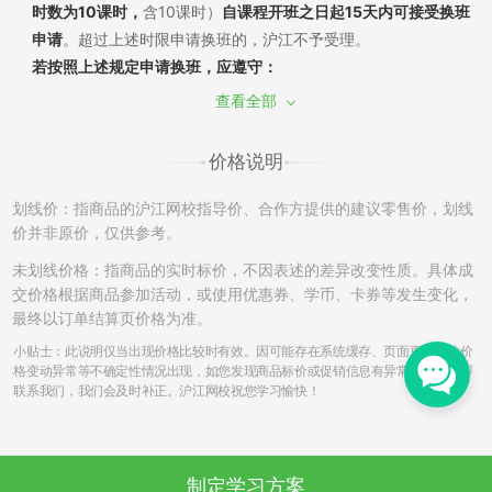
时数为10课时，
含10课时）
自课程开班之日起15天内可接受换班
申请
。超过上述时限申请换班的，沪江不予受理。
若按照上述规定申请换班，应遵守：
（1）换班需经过学员申请和沪江审批，换班差价需遵循现行售后
查看全部
政策。若已产生听课记录，须扣除已听部分费用，差价多退少
补；同课不同班换班：自课程开班之日起7天内，且未产生听课记
价格说明
录，可申请换班至该课程的其他班级，差价不退不补。
（2）如产生课程换班，开通课程时使用消耗的学习卡/优惠券将
划线价：指商品的沪江网校指导价、合作方提供的建议零售价，划线
不能再次使用，亦不能在置换的班级中进行抵扣课程费用。
价并非原价，仅供参考。
（3）开通的课程只有一次换班机会，已申请并成功更换的课程不
未划线价格：指商品的实时标价，不因表述的差异改变性质。具体成
再接受换班申请。另外，成功换班后的课程，不再享有申请退班
交价格根据商品参加活动，或使用优惠券、学币、卡券等发生变化，
的权利。例如A课程-->B课程，B课程不能再次申请更换和退班。
最终以订单结算页价格为准。
（4）更换课程中，若申请由课程费用低的班级换至为课程费用高
小贴士：此说明仅当出现价格比较时有效。因可能存在系统缓存、页面更新导致价
的班级，根据学员的需要申请，沪江可提供差额部分费用对应的
格变动异常等不确定性情况出现，如您发现商品标价或促销信息有异常，请您立即
联系我们，我们会及时补正。沪江网校祝您学习愉快！
的发票；若换班申请是从课程费用高的班级换至课程费用低的班
级，学员须将已开出的发票寄回，收到后方可申请换班，发票寄
回费用由学员自行承担。
签约班，自课程开班之日起第8天不接受换班申请。
制定学习方案