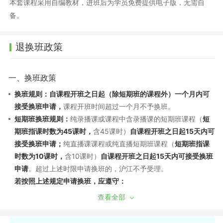
本套课程采用自编教材，进班后为学员免费提供电子版，无需自
备。
退换班政策
一、换班政策
换班规则：自课程开班之日起（除短期班的课程外）一个月内可
接受换班申请，
课程开班时间超过一个月不予换班。
短期班换班规则：
纯录播课或课程中含录播课的短期班课程（
短
期班指课时数为45课时，
含45课时）
自课程开班之日起15天内可
接受换班申请；
纯直播课课程或纯直播短期班课程（
短期班指课
时数为10课时，
含10课时）
自课程开班之日起15天内可接受换班
申请
。超过上述时限申请换班的，沪江不予受理。
若按照上述规定申请换班，应遵守：
（1）换班需经过学员申请和沪江审批，换班差价需遵循现行售后
查看全部
政策。若已产生听课记录，须扣除已听部分费用，差价多退少
补；同课不同班换班：自课程开班之日起7天内，且未产生听课记