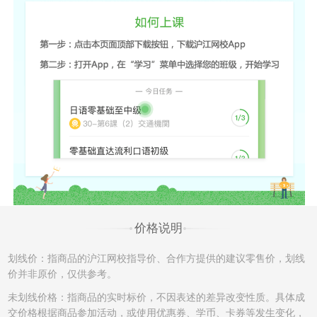
录，可申请换班至该课程的其他班级，差价不退不补。
（2）如产生课程换班，开通课程时使用消耗的学习卡/优惠券将
不能再次使用，亦不能在置换的班级中进行抵扣课程费用。
（3）开通的课程只有一次换班机会，已申请并成功更换的课程不
再接受换班申请。另外，成功换班后的课程，不再享有申请退班
的权利。例如A课程-->B课程，B课程不能再次申请更换和退班。
（4）更换课程中，若申请由课程费用低的班级换至为课程费用高
的班级，根据学员的需要申请，沪江可提供差额部分费用对应的
的发票；若换班申请是从课程费用高的班级换至课程费用低的班
级，学员须将已开出的发票寄回，收到后方可申请换班，发票寄
回费用由学员自行承担。
签约班，自课程开班之日起第8天不接受换班申请。
价格说明
二、退班政策
划线价：指商品的沪江网校指导价、合作方提供的建议零售价，划线
七天无忧退班：
价并非原价，仅供参考。
自课程开班之日（直播课即班级可预约之日起）起7天之内，且未
未划线价格：指商品的实时标价，不因表述的差异改变性质。具体成
产生听课记录，可申请7天无忧退班且无须支付额外手续费。若上
交价格根据商品参加活动，或使用优惠券、学币、卡券等发生变化，