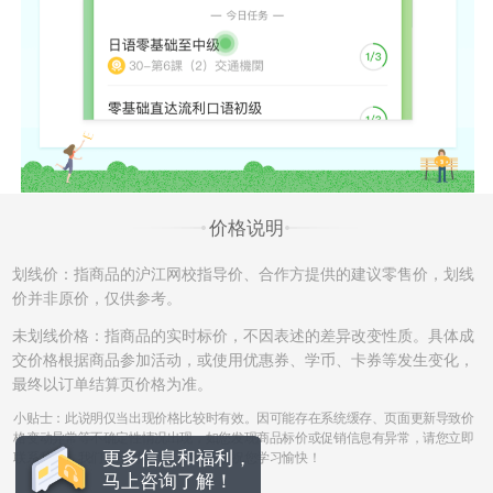
的权利。例如A课程-->B课程，B课程不能再次申请更换和退班。
（4）更换课程中，若申请由课程费用低的班级换至为课程费用高
的班级，根据学员的需要申请，沪江可提供差额部分费用对应的
的发票；若换班申请是从课程费用高的班级换至课程费用低的班
级，学员须将已开出的发票寄回，收到后方可申请换班，发票寄
回费用由学员自行承担。
签约班，自课程开班之日起第8天不接受换班申请。
价格说明
二、退班政策
划线价：指商品的沪江网校指导价、合作方提供的建议零售价，划线
七天无忧退班：
价并非原价，仅供参考。
自课程开班之日（直播课即班级可预约之日起）起7天之内，且未
未划线价格：指商品的实时标价，不因表述的差异改变性质。具体成
产生听课记录，可申请7天无忧退班且无须支付额外手续费。若上
交价格根据商品参加活动，或使用优惠券、学币、卡券等发生变化，
述时间内，产生听课记录的，已听部分课程费按照课程划线价折
最终以订单结算页价格为准。
算扣款。
小贴士：此说明仅当出现价格比较时有效。因可能存在系统缓存、页面更新导致价
课程开班之日起第8天至15天内，申请退班：
格变动异常等不确定性情况出现，如您发现商品标价或促销信息有异常，请您立即
更多信息和福利，
自课程开班之日起第8天至15天内，且未产生听课记录的，申请
联系我们，我们会及时补正。沪江网校祝您学习愉快！
马上咨询了解！
退班需扣除课程订单金额的10%手续费；产生听课记录的，除承