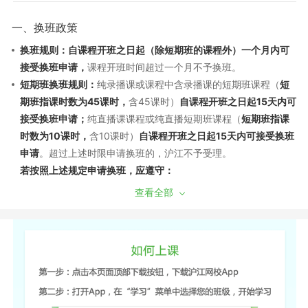
一、换班政策
换班规则：自课程开班之日起（除短期班的课程外）一个月内可
接受换班申请，
课程开班时间超过一个月不予换班。
短期班换班规则：
纯录播课或课程中含录播课的短期班课程（
短
期班指课时数为45课时，
含45课时）
自课程开班之日起15天内可
接受换班申请；
纯直播课课程或纯直播短期班课程（
短期班指课
时数为10课时，
含10课时）
自课程开班之日起15天内可接受换班
申请
。超过上述时限申请换班的，沪江不予受理。
若按照上述规定申请换班，应遵守：
（1）换班需经过学员申请和沪江审批，换班差价需遵循现行售后
查看全部
政策。若已产生听课记录，须扣除已听部分费用，差价多退少
补；同课不同班换班：自课程开班之日起7天内，且未产生听课记
录，可申请换班至该课程的其他班级，差价不退不补。
（2）如产生课程换班，开通课程时使用消耗的学习卡/优惠券将
不能再次使用，亦不能在置换的班级中进行抵扣课程费用。
（3）开通的课程只有一次换班机会，已申请并成功更换的课程不
再接受换班申请。另外，成功换班后的课程，不再享有申请退班