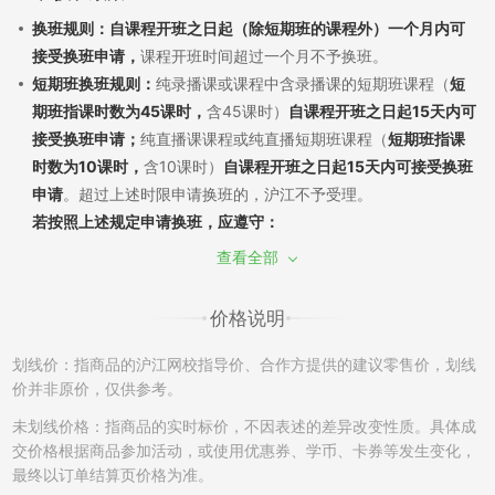
换班规则：自课程开班之日起（除短期班的课程外）一个月内可
接受换班申请，
课程开班时间超过一个月不予换班。
短期班换班规则：
纯录播课或课程中含录播课的短期班课程（
短
期班指课时数为45课时，
含45课时）
自课程开班之日起15天内可
接受换班申请；
纯直播课课程或纯直播短期班课程（
短期班指课
时数为10课时，
含10课时）
自课程开班之日起15天内可接受换班
申请
。超过上述时限申请换班的，沪江不予受理。
若按照上述规定申请换班，应遵守：
（1）换班需经过学员申请和沪江审批，换班差价需遵循现行售后
查看全部
政策。若已产生听课记录，须扣除已听部分费用，差价多退少
补；同课不同班换班：自课程开班之日起7天内，且未产生听课记
价格说明
录，可申请换班至该课程的其他班级，差价不退不补。
（2）如产生课程换班，开通课程时使用消耗的学习卡/优惠券将
划线价：指商品的沪江网校指导价、合作方提供的建议零售价，划线
不能再次使用，亦不能在置换的班级中进行抵扣课程费用。
价并非原价，仅供参考。
（3）开通的课程只有一次换班机会，已申请并成功更换的课程不
未划线价格：指商品的实时标价，不因表述的差异改变性质。具体成
再接受换班申请。另外，成功换班后的课程，不再享有申请退班
交价格根据商品参加活动，或使用优惠券、学币、卡券等发生变化，
的权利。例如A课程-->B课程，B课程不能再次申请更换和退班。
最终以订单结算页价格为准。