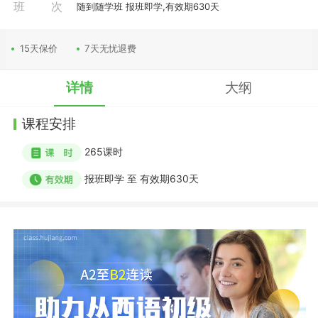
班次
随到随学班 报班即学,有效期630天
15天保价
7天无忧退费
详情
大纲
课程安排
265
课时
报班即学
至
有效期630天