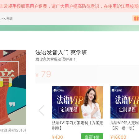
等非常规手段联系用户退费，请广大用户提高防范意识，在使用沪江网校期
企业培训
法语发音入门 爽学班
助你完美掌握法语拼读！
79
¥
法语1V1学习方案定制【方案定
法语VIP私人定制
制班】
【买一赠一班】
收藏课程(2513)
¥400
¥18000
查看详情