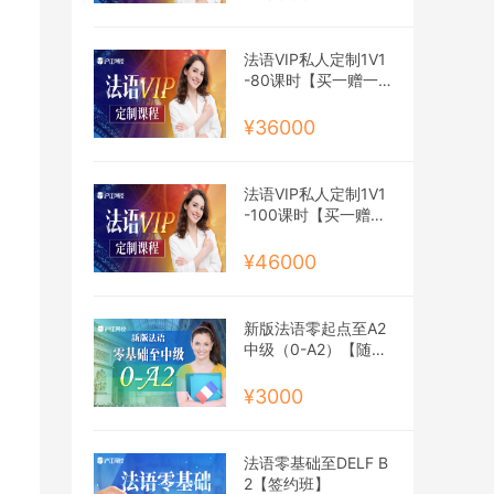
法语VIP私人定制1V1
-80课时【买一赠一
班】
¥36000
法语VIP私人定制1V1
-100课时【买一赠一
班】
¥46000
新版法语零起点至A2
中级（0-A2）【随到
随学班】
¥3000
法语零基础至DELF B
2【签约班】