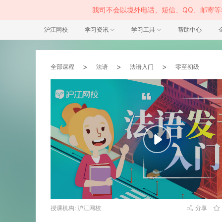
我司不会以境外电话、短信、QQ、邮寄
沪江网校
学习资讯
学习工具
帮助中心
>
>
>
全部课程
法语
法语入门
零至初级
授课机构: 沪江网校
分享