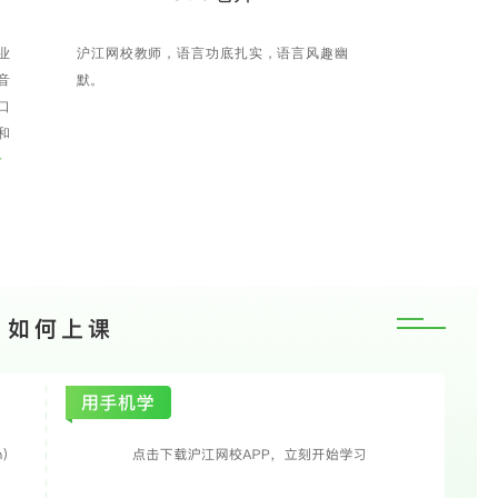
业
沪江网校教师，语言功底扎实，语言风趣幽
音
默。
口
和