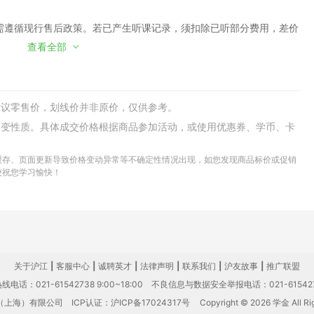
需遵循现行售后政策。若已产生听课记录，须扣除已听部分费用，差价
天内，且未产生听课记录，可申请换班至该课程的其他班级，差价不退
查看全部
习卡/优惠券将不能再次使用，亦不能在置换的班级中进行抵扣课程费
建议零售价，划线价并非原价，仅供参考。
功更换的课程不再接受换班申请。另外，成功换班后的课程，不再享有
改变性质。具体成交价格根据商品参加活动，或使用优惠券、学币、卡
不能再次申请更换和退班。
至为课程费用高的班级，根据学员的需要申请，沪江可提供差额部分费
缓存、页面更新导致价格变动异常等不确定性情况出现，如您发现商品标价或促销
级换至课程费用低的班级，学员须将已开出的发票寄回，收到后方可
校祝您学习愉快！
。
603568 //class.hujiang.com/course/254133
关于沪江
|
客服中心
|
诚聘英才
|
法律声明
|
联系我们
|
沪友故事
|
推广联盟
7天之内，且未产生听课记录，可申请7天无忧退班且无须支付额外手
电话：021-61542738 9:00~18:00
不良信息与数据安全举报电话：021-61542
课程费按照课程原价折算扣款。
（上海）有限公司
ICP认证：沪ICP备17024317号
Copyright © 2026 学金 All Rig