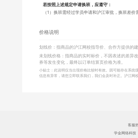
若按照上述规定申请换班，应遵守：
（1）换班需经过学员申请和沪江审批，换班差价
多退少补；同课不同班换班：自课程开班之日起7
不补。
价格说明
（2）如产生课程换班，开通课程时使用消耗的学
用。
划线价：指商品的沪江网校指导价、合作方提供的
（3）开通的课程只有一次换班机会，已申请并成
未划线价格：指商品的实时标价，不因表述的差异
申请退班的权利。例如A课程-->B课程，B课程
券等发生变化，最终以订单结算页价格为准。
（4）更换课程中，若申请由课程费用低的班级换
小贴士：此说明仅当出现价格比较时有效。因可能存在系统
用对应的的发票；若换班申请是从课程费用高的班
信息有异常，请您立即联系我们，我们会及时补正。沪江网
申请换班，发票寄回费用由学员自行承担。
签约班，自课程开班之日起第8天不接受换班申请
二、退班政策
七天无忧退班：
自课程开班之日（直播课即班级可预约之日起）起
客服热线
续费。若上述时间内，产生听课记录的，已听部分
学金网络科技