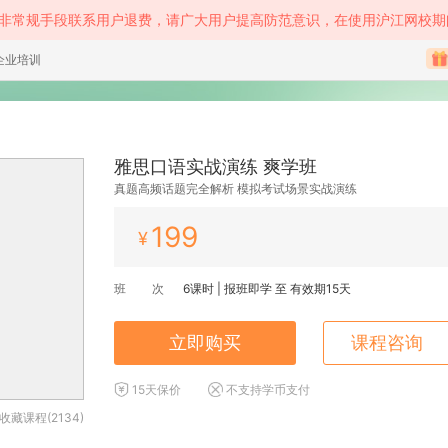
等非常规手段联系用户退费，请广大用户提高防范意识，在使用沪江网校期
企业培训
雅思口语实战演练 爽学班
真题高频话题完全解析 模拟考试场景实战演练
199
¥
班 次
6
课时 |
报班即学
至
有效期15天
立即购买
课程咨询
15天保价
不支持学币支付
收藏课程(2134)