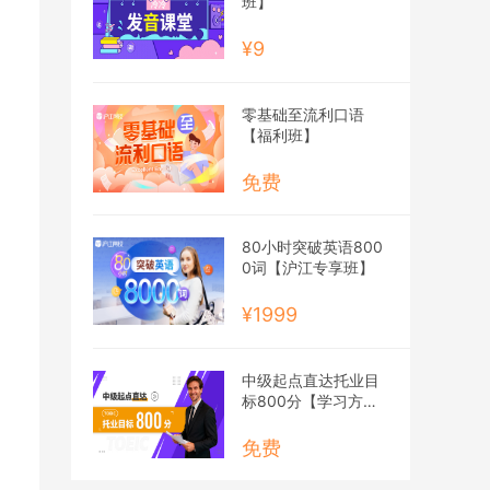
班】
¥9
零基础至流利口语
【福利班】
免费
80小时突破英语800
0词【沪江专享班】
¥1999
中级起点直达托业目
标800分【学习方案
定制】加强版
免费