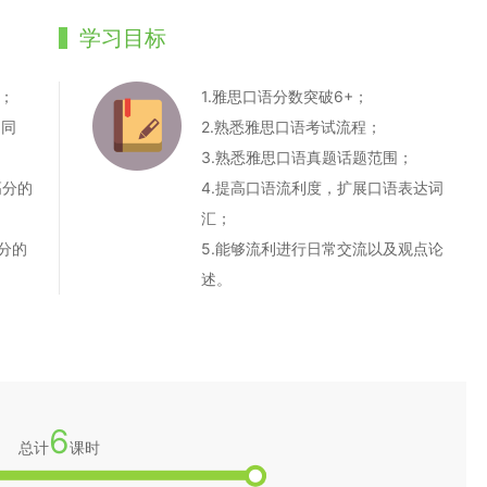
学习目标
；
1.雅思口语分数突破6+；
的同
2.熟悉雅思口语考试流程；
3.熟悉雅思口语真题话题范围；
高分的
4.提高口语流利度，扩展口语表达词
汇；
分的
5.能够流利进行日常交流以及观点论
述。
6
总计
课时