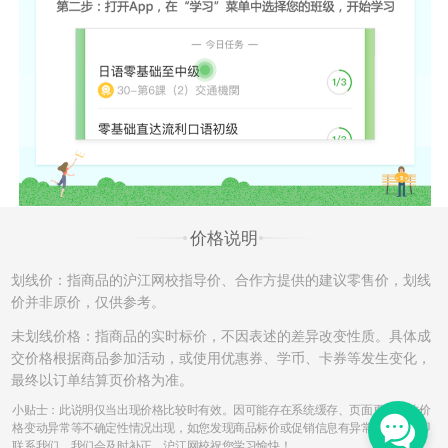
（3）开通的课程只有一次换班机会，已申请并成功更换的课程不
再接受换班申请。另外，成功换班后的课程，不再享有申请退班
的权利。例如A课程-->B课程，B课程不能再次申请更换和退班。
（4）更换课程中，若申请由课程费用低的班级换至为课程费用高
的班级，根据学员的需要申请，沪江可提供差额部分费用对应的
的发票；若换班申请是从课程费用高的班级换至课程费用低的班
级，学员须将已开出的发票寄回，收到后方可申请换班，发票寄
回费用由学员自行承担。
签约班，自课程开班之日起第8天不接受换班申请。
价格说明
二、退班政策
划线价：指商品的沪江网校指导价、合作方提供的建议零售价，划线
七天无忧退班：
价并非原价，仅供参考。
自课程开班之日（直播课即班级可预约之日起）起7天之内，且未
未划线价格：指商品的实时标价，不因表述的差异改变性质。具体成
产生听课记录，可申请7天无忧退班且无须支付额外手续费。若上
交价格根据商品参加活动，或使用优惠券、学币、卡券等发生变化，
述时间内，产生听课记录的，已听部分课程费按照课程划线价折
最终以订单结算页价格为准。
算扣款。
小贴士：此说明仅当出现价格比较时有效。因可能存在系统缓存、页面更新导致价
课程开班之日起第8天至15天内，申请退班：
格变动异常等不确定性情况出现，如您发现商品标价或促销信息有异常，请您立即
自课程开班之日起第8天至15天内，且未产生听课记录的，申请
联系我们，我们会及时补正。沪江网校祝您学习愉快！