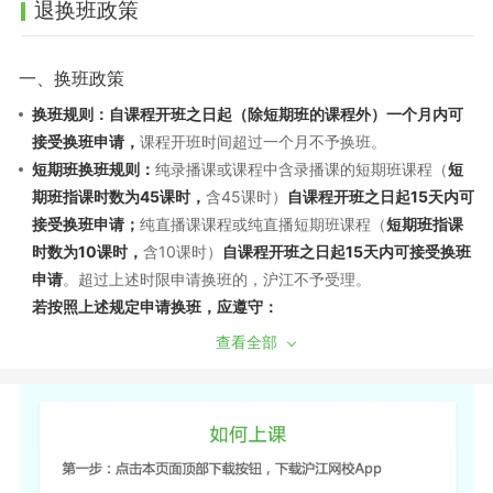
退换班政策
一、换班政策
换班规则：自课程开班之日起（除短期班的课程外）一个月内可
接受换班申请，
课程开班时间超过一个月不予换班。
短期班换班规则：
纯录播课或课程中含录播课的短期班课程（
短
期班指课时数为45课时，
含45课时）
自课程开班之日起15天内可
接受换班申请；
纯直播课课程或纯直播短期班课程（
短期班指课
时数为10课时，
含10课时）
自课程开班之日起15天内可接受换班
申请
。超过上述时限申请换班的，沪江不予受理。
若按照上述规定申请换班，应遵守：
（1）换班需经过学员申请和沪江审批，换班差价需遵循现行售后
查看全部
政策。若已产生听课记录，须扣除已听部分费用，差价多退少
补；同课不同班换班：自课程开班之日起7天内，且未产生听课记
录，可申请换班至该课程的其他班级，差价不退不补。
（2）如产生课程换班，开通课程时使用消耗的学习卡/优惠券将
不能再次使用，亦不能在置换的班级中进行抵扣课程费用。